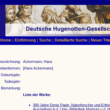
|
|
|
|
Home
Einführung
Suche
Detaillierte Suche
Neuer Tite
bezeichnung:
Ackermann, Hans
ebenformen:
[Hans Ackermann]
Geburtsjahr:
Todesjahr:
Bemerkung:
Liste der Werke:
300 Jahre Denis Papin, Naturforscher und Erfin
Ausstellung in d. Univ.-Bibliothek Marburg u.d. 