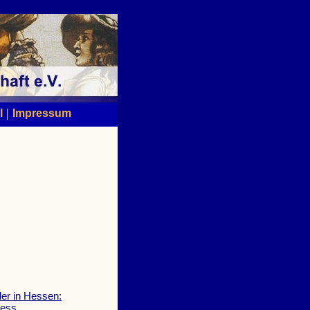
|
l
Impressum
der in Hessen:
Hess.