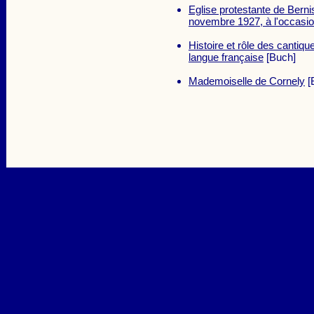
Eglise protestante de Berni
novembre 1927, à l'occasi
Histoire et rôle des cantiq
langue française
[Buch]
Mademoiselle de Cornely
[