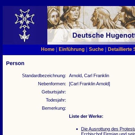
|
|
|
Home
Einführung
Suche
Detaillierte
Person
Standardbezeichnung:
Arnold, Carl Franklin
Nebenformen:
[Carl Franklin Arnold]
Geburtsjahr:
Todesjahr:
Bemerkung:
Liste der Werke:
Die Ausrottung des Protest
Erzbischof Firmian und sei