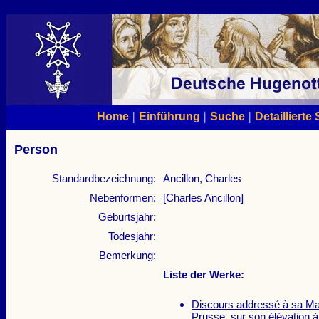
|
|
|
Home
Einführung
Suche
Detaillierte
Person
Standardbezeichnung:
Ancillon, Charles
Nebenformen:
[Charles Ancillon]
Geburtsjahr:
Todesjahr:
Bemerkung:
Liste der Werke:
Discours addressé à sa Maj
Prusse, sur son élévation à