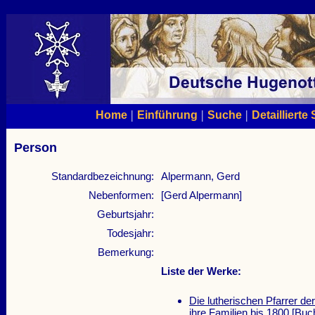
|
|
|
Home
Einführung
Suche
Detaillierte
Person
Standardbezeichnung:
Alpermann, Gerd
Nebenformen:
[Gerd Alpermann]
Geburtsjahr:
Todesjahr:
Bemerkung:
Liste der Werke:
Die lutherischen Pfarrer d
ihre Familien bis 1800
[Buc