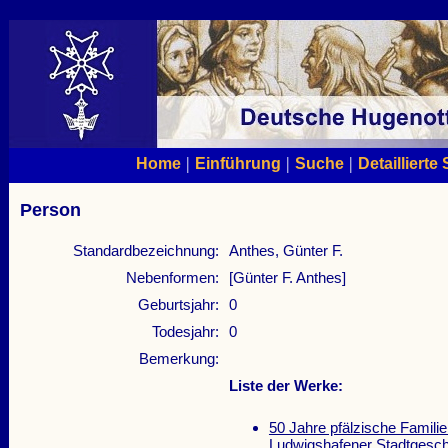
|
|
|
Home
Einführung
Suche
Detaillierte
Person
Standardbezeichnung:
Anthes, Günter F.
Nebenformen:
[Günter F. Anthes]
Geburtsjahr:
0
Todesjahr:
0
Bemerkung:
Liste der Werke:
50 Jahre pfälzische Famili
Ludwigshafener Stadtgeschi