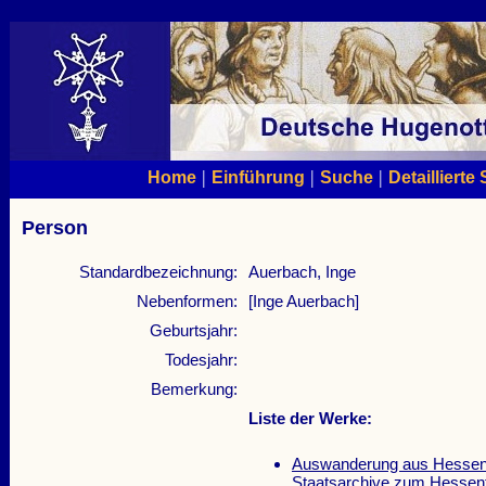
|
|
|
Home
Einführung
Suche
Detaillierte
Person
Standardbezeichnung:
Auerbach, Inge
Nebenformen:
[Inge Auerbach]
Geburtsjahr:
Todesjahr:
Bemerkung:
Liste der Werke:
Auswanderung aus Hessen 
Staatsarchive zum Hessen