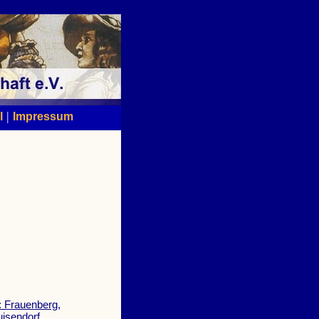
|
l
Impressum
 Frauenberg,
isendorf,