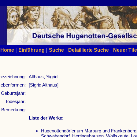
|
|
|
|
Home
Einführung
Suche
Detaillierte Suche
Neuer Tite
bezeichnung:
Althaus, Sigrid
ebenformen:
[Sigrid Althaus]
Geburtsjahr:
Todesjahr:
Bemerkung:
Liste der Werke:
Hugenottendörfer um Marburg und Frankenberg:
Schwabendorf, Hertingshausen, Wolfskaute, Lou