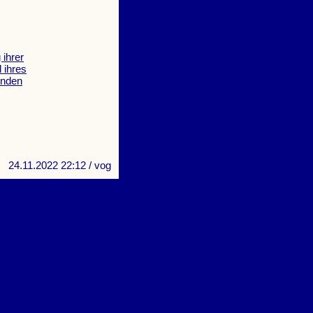
 ihrer
 ihres
enden
24.11.2022 22:12
/ vog