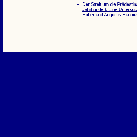
Der Streit um die Prädest
Jahrhundert: Eine Untersu
Huber und Aegidius Hunni