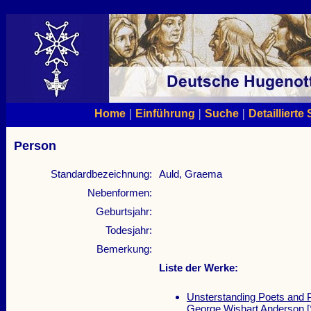
|
|
|
Home
Einführung
Suche
Detaillierte
Person
Standardbezeichnung:
Auld, Graema
Nebenformen:
Geburtsjahr:
Todesjahr:
Bemerkung:
Liste der Werke:
Unsterstanding Poets and P
George Wishart Anderson