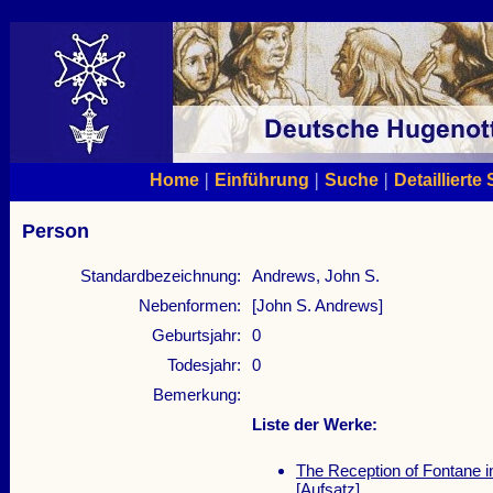
|
|
|
Home
Einführung
Suche
Detaillierte
Person
Standardbezeichnung:
Andrews, John S.
Nebenformen:
[John S. Andrews]
Geburtsjahr:
0
Todesjahr:
0
Bemerkung:
Liste der Werke:
The Reception of Fontane i
[Aufsatz]