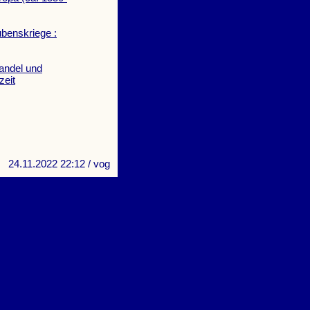
ubenskriege :
wandel und
zeit
24.11.2022 22:12
/ vog