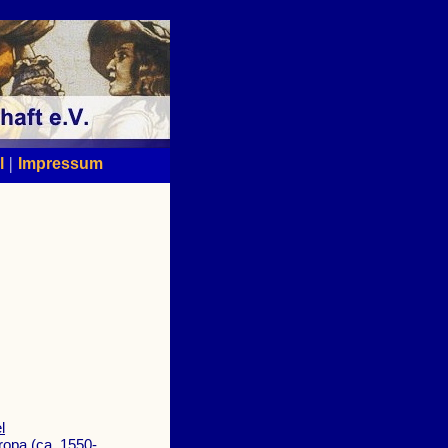
|
l
Impressum
l
ropa (ca. 1550-