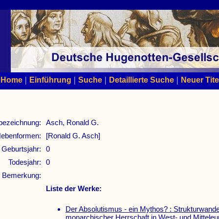
|
|
|
|
Home
Einführung
Suche
Detaillierte Suche
Neuer Tite
bezeichnung:
Asch, Ronald G.
ebenformen:
[Ronald G. Asch]
Geburtsjahr:
0
Todesjahr:
0
Bemerkung:
Liste der Werke:
Der Absolutismus - ein Mythos? : Strukturwande
monarchischer Herrschaft in West- und Mitteleu