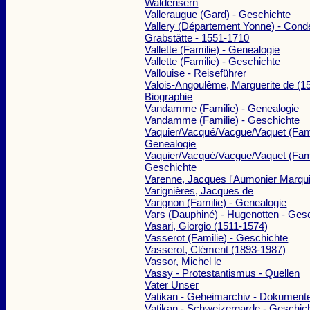
Waldensern
Valleraugue (Gard) - Geschichte
Vallery (Département Yonne) - Condé
Grabstätte - 1551-1710
Vallette (Familie) - Genealogie
Vallette (Familie) - Geschichte
Vallouise - Reiseführer
Valois-Angoulême, Marguerite de (1
Biographie
Vandamme (Familie) - Genealogie
Vandamme (Familie) - Geschichte
Vaquier/Vacqué/Vacgue/Vaquet (Fami
Genealogie
Vaquier/Vacqué/Vacgue/Vaquet (Fami
Geschichte
Varenne, Jacques l'Aumonier Marqu
Varignières, Jacques de
Varignon (Familie) - Genealogie
Vars (Dauphiné) - Hugenotten - Ges
Vasari, Giorgio (1511-1574)
Vasserot (Familie) - Geschichte
Vasserot, Clément (1893-1987)
Vassor, Michel le
Vassy - Protestantismus - Quellen
Vater Unser
Vatikan - Geheimarchiv - Dokument
Vatikan - Schweizergarde - Geschich