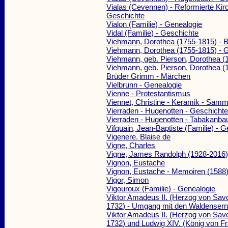
Vialas (Cevennen) - Reformierte Kir
Geschichte
Vialon (Familie) - Genealogie
Vidal (Familie) - Geschichte
Viehmann, Dorothea (1755-1815) - B
Viehmann, Dorothea (1755-1815) - 
Viehmann, geb. Pierson, Dorothea (
Viehmann, geb. Pierson, Dorothea (
Brüder Grimm - Märchen
Vielbrunn - Genealogie
Vienne - Protestantismus
Viennet, Christine - Keramik - Sam
Vierraden - Hugenotten - Geschicht
Vierraden - Hugenotten - Tabakanba
Vifquain, Jean-Baptiste (Familie) - 
Vigenere. Blaise de
Vigne, Charles
Vigne, James Randolph (1928-2016) 
Vignon, Eustache
Vignon, Eustache - Memoiren (1588
Vigor, Simon
Vigouroux (Familie) - Genealogie
Viktor Amadeus II. (Herzog von Sav
1732) - Umgang mit den Waldenser
Viktor Amadeus II. (Herzog von Sav
1732) und Ludwig XIV. (König von Fr