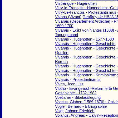
Vistrengue - Hugenotten
Vitry-le-Français - Hugenotten - Gen
Vitry-Le-Francois - Protestantismus 
Vivans (Vivant),Geoffroy de (1543-1
Vivarais (Département Ardèche) - P
1600-1700
Vivarais - Edikt von Nantes (1598) 
Tagungsband
Vivarais - Hugenotten - 1577-1589
Vivarais - Hugenotten - Geschichte
Vivarais - Hugenotten - Geschichte 
Quellen
Vivarais - Hugenotten - Geschichte 
Roman
Vivarais - Hugenotten - Geschichte 
Vivarais - Hugenotten - Geschichte 
Vivarais - Hugenotten - Kriminalrom
Vivarais - Protestantismus
Vives, Jean Luis
Vlotho - Evangelisch-Reformierte G
Geschichte - 1732-1982
Voetianer - Bibelauslegung
Voetius, Gisbert (1589-1676) - Calvi
Vogler, Bernard - Bibliographie
Voigt, Johann Friedrich
Volanus, Andreas - Calvin-Rezeptio