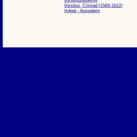
Vorsehungslehre
Vorstius, Conrad (1569-1622)
Vulgat - Ausgaben