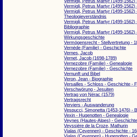
Vermigli, Petrus Martyr (1499-1562) 
Vermigli, Petrus Martyr (1499-1562) 
Vermigli, Petrus Martyr (1499-1562) 
Theologieverständnis
Vermigli, Petrus Martyr (1499-1562) 
Bibliographie
Vermigli, Petrus Martyr (1499-1562) 
Wirkungsgeschichte
Vermögensrecht - Stellvertretung - 
Vernède (Familie) - Geschichte
Vernes, Jacob
Vernet, Jacob (1698-1789)
Vernezobre (Familie) - Genealogie
Vernezobre (Familie) - Geschichte
Vernunft und Bibel
Veron, Jean - Biographie
Versailles - Schloss - Geschichte - 
Verschwörung - Jesuiten
Vertrag von Nérac (1579)
Vertragsrecht
Verviers - Auswanderung
Vespucci, Simonetta (1453-1476) - B
Vexin - Hugenotten - Genealogie
Veynes (Hautes-Alpes) - Geschicht
Veyssière de la Croze, Mathurin
Vialas (Cevennen) - Geschichte - 1
Vialas (Cevennen) - Hugenotten - G