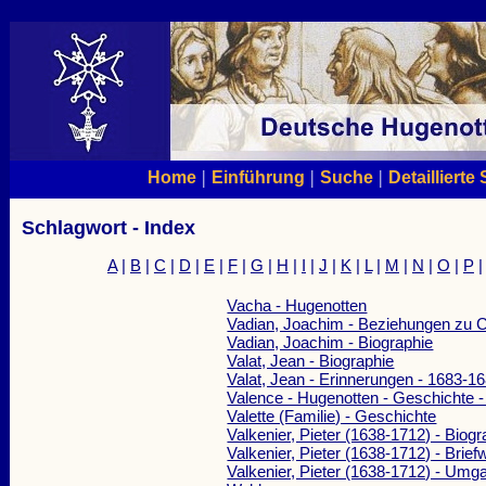
|
|
|
Home
Einführung
Suche
Detaillierte
Schlagwort - Index
A
|
B
|
C
|
D
|
E
|
F
|
G
|
H
|
I
|
J
|
K
|
L
|
M
|
N
|
O
|
P
Vacha - Hugenotten
Vadian, Joachim - Beziehungen zu C
Vadian, Joachim - Biographie
Valat, Jean - Biographie
Valat, Jean - Erinnerungen - 1683-1
Valence - Hugenotten - Geschichte 
Valette (Familie) - Geschichte
Valkenier, Pieter (1638-1712) - Biogr
Valkenier, Pieter (1638-1712) - Brie
Valkenier, Pieter (1638-1712) - Umg