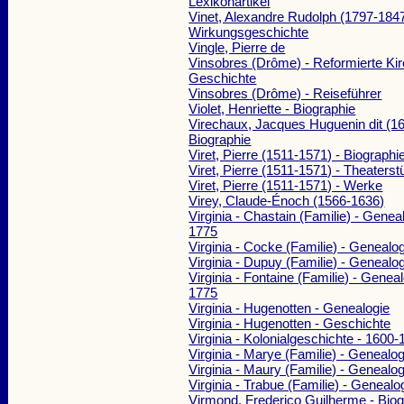
Lexikonartikel
Vinet, Alexandre Rudolph (1797-1847
Wirkungsgeschichte
Vingle, Pierre de
Vinsobres (Drôme) - Reformierte Kir
Geschichte
Vinsobres (Drôme) - Reiseführer
Violet, Henriette - Biographie
Virechaux, Jacques Huguenin dit (1
Biographie
Viret, Pierre (1511-1571) - Biographi
Viret, Pierre (1511-1571) - Theaters
Viret, Pierre (1511-1571) - Werke
Virey, Claude-Énoch (1566-1636)
Virginia - Chastain (Familie) - Genea
1775
Virginia - Cocke (Familie) - Genealo
Virginia - Dupuy (Familie) - Genealo
Virginia - Fontaine (Familie) - Genea
1775
Virginia - Hugenotten - Genealogie
Virginia - Hugenotten - Geschichte
Virginia - Kolonialgeschichte - 1600
Virginia - Marye (Familie) - Genealo
Virginia - Maury (Familie) - Genealo
Virginia - Trabue (Familie) - Geneal
Virmond, Frederico Guilherme - Biog