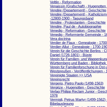
Veltlin - Reformation
Venaissin (Grafschaft) - Hugenotten
Vendée (Departement) - Geschichte
Vendée (Departement) - Katholizism
-12800-1900 - Tagungsband
Vendée - Protestanten - Geschichte
Vendée, Paul de - Autobiographie
Venedig - Reformation - Geschichte
Venedig - Reformierte Gemeinde - 
Vera doctrina
Verdier de Flaux - Genealogie - 170
Verdier-Allut - Genealogie - 1700-19
Verein für die Geschichte Berlins - 
Daniel (1726-1801) - Büste
Verein für Familien- und Wappenkun
Württemberg und Baden - Bibliothek 
Verein für Familienforschung in Ost-
Westpreußen - Veröffentlichungen -
Vereinigte Staaten >> USA
Vereinsrecht
Vergerio, Pietro Paolo (1498-1563)
Vergèze - Hugenotten - Geschichte
Verlag Philipp Reclam Junior - Gesc
1978
Vermigli, Petrus Martyr (1499-1562) 
Bibelauslegung