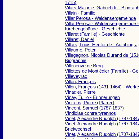
1715)
Vilars-Malortie, Gabriel de - Biograph
Villain - Familie
Villar Perosa - Waldensergemeinde
Villar Perosa - Waldensergemeinde -
Kirchengebäude - Geschichte
Villaret (Familie) - Geschichte
Villaret, Daniel
Villars, Louis-Hector de - Autobiogra
Villaume, Peter
Villegagnon, Nicolas Durand de (151
Biographie
Villeneuve de Berg
Villettes de Montlédier (Familie) - G
Villeveyrac
Villon, François
Villon, François (1431-1464) - Werk
Vinadier, Pierre
Vinay, Tullio - Erinnerungen
Vincens, Pierre (Pfarrer)
Vincent, Samuel (1787-1837)
Vindiciae contra tyrannos
Vinet, Alexandre Rudolph (1797-1847
Vinet, Alexandre Rudolph (1797-1847
Briefwechsel
Vinet, Alexandre Rudolph (1797-1847