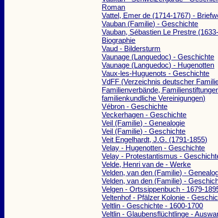
Roman
Vattel, Emer de (1714-1767) - Brief
Vauban (Familie) - Geschichte
Vauban, Sébastien Le Prestre (1633-
Biographie
Vaud - Bildersturm
Vaunage (Languedoc) - Geschichte
Vaunage (Languedoc) - Hugenotten
Vaux-les-Huguenots - Geschichte
VdFF (Verzeichnis deutscher Famili
Familienverbände, Familienstiftunge
familienkundliche Vereinigungen)
Vébron - Geschichte
Veckerhagen - Geschichte
Veil (Familie) - Genealogie
Veil (Familie) - Geschichte
Veit Engelhardt, J.G. (1791-1855)
Velay - Hugenotten - Geschichte
Velay - Protestantismus - Geschicht
Velde, Henri van de - Werke
Velden, van den (Familie) - Genealo
Velden, van den (Familie) - Geschic
Velgen - Ortssippenbuch - 1679-189
Veltenhof - Pfälzer Kolonie - Geschi
Veltlin - Geschichte - 1600-1700
Veltlin - Glaubensflüchtlinge - Ausw