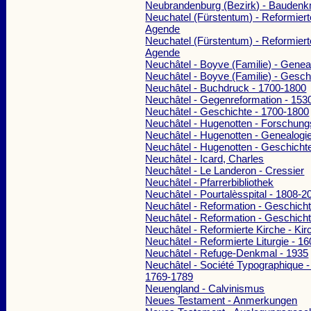
Neubrandenburg (Bezirk) - Baudenk
Neuchatel (Fürstentum) - Reformiert
Agende
Neuchatel (Fürstentum) - Reformiert
Agende
Neuchâtel - Boyve (Familie) - Genea
Neuchâtel - Boyve (Familie) - Gesch
Neuchâtel - Buchdruck - 1700-1800
Neuchâtel - Gegenreformation - 153
Neuchâtel - Geschichte - 1700-1800
Neuchâtel - Hugenotten - Forschung
Neuchâtel - Hugenotten - Genealogi
Neuchâtel - Hugenotten - Geschicht
Neuchâtel - Icard, Charles
Neuchâtel - Le Landeron - Cressier
Neuchâtel - Pfarrerbibliothek
Neuchâtel - Pourtalèsspital - 1808-2
Neuchâtel - Reformation - Geschich
Neuchâtel - Reformation - Geschich
Neuchâtel - Reformierte Kirche - K
Neuchâtel - Reformierte Liturgie - 1
Neuchâtel - Refuge-Denkmal - 1935
Neuchâtel - Société Typographique -
1769-1789
Neuengland - Calvinismus
Neues Testament - Anmerkungen