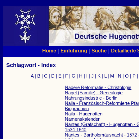
|
|
|
Home
Einführung
Suche
Detaillierte
Schlagwort - Index
A
|
B
|
C
|
D
|
E
|
F
|
G
|
H
|
I
|
J
|
K
|
L
|
M
|
N
|
O
|
P
Nadere Reformatie - Christologie
Nagel (Familie) - Genealogie
Nahrungsindustrie - Berlin
Naila - Französisch-Reformierte Pfar
Biographien
Naila - Hugenotten
Namenskalender
Nantes (Grafschaft) - Hugenotten - 
1534-1640
Nantes - Bartholomäusnacht - 1572 