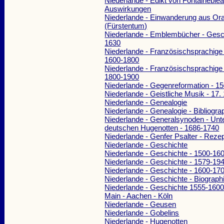
Niederlande - Edikt von Fontaineblea
Auswirkungen
Niederlande - Einwanderung aus Or
(Fürstentum)
Niederlande - Emblembücher - Gesch
1630
Niederlande - Französischsprachige 
1600-1800
Niederlande - Französischsprachige 
1800-1900
Niederlande - Gegenreformation - 1
Niederlande - Geistliche Musik - 17
Niederlande - Genealogie
Niederlande - Genealogie - Bibliogra
Niederlande - Generalsynoden - Unt
deutschen Hugenotten - 1686-1740
Niederlande - Genfer Psalter - Rezep
Niederlande - Geschichte
Niederlande - Geschichte - 1500-16
Niederlande - Geschichte - 1579-19
Niederlande - Geschichte - 1600-17
Niederlande - Geschichte - Biograph
Niederlande - Geschichte 1555-1600
Main - Aachen - Köln
Niederlande - Geusen
Niederlande - Gobelins
Niederlande - Hugenotten