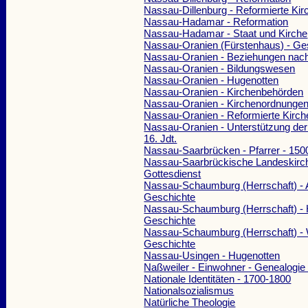
Nassau-Dillenburg - Reformierte Kir
Nassau-Hadamar - Reformation
Nassau-Hadamar - Staat und Kirche
Nassau-Oranien (Fürstenhaus) - Ge
Nassau-Oranien - Beziehungen nac
Nassau-Oranien - Bildungswesen
Nassau-Oranien - Hugenotten
Nassau-Oranien - Kirchenbehörden
Nassau-Oranien - Kirchenordnungen
Nassau-Oranien - Reformierte Kirch
Nassau-Oranien - Unterstützung der
16. Jdt.
Nassau-Saarbrücken - Pfarrer - 150
Nassau-Saarbrückische Landeskirch
Gottesdienst
Nassau-Schaumburg (Herrschaft) - A
Geschichte
Nassau-Schaumburg (Herrschaft) - 
Geschichte
Nassau-Schaumburg (Herrschaft) - 
Geschichte
Nassau-Usingen - Hugenotten
Naßweiler - Einwohner - Genealogie
Nationale Identitäten - 1700-1800
Nationalsozialismus
Natürliche Theologie