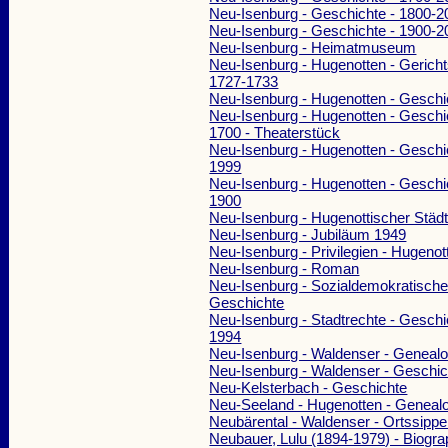
Neu-Isenburg - Geschichte - 1800-2
Neu-Isenburg - Geschichte - 1900-2
Neu-Isenburg - Heimatmuseum
Neu-Isenburg - Hugenotten - Gerichts
1727-1733
Neu-Isenburg - Hugenotten - Geschi
Neu-Isenburg - Hugenotten - Geschi
1700 - Theaterstück
Neu-Isenburg - Hugenotten - Geschi
1999
Neu-Isenburg - Hugenotten - Geschi
1900
Neu-Isenburg - Hugenottischer Städ
Neu-Isenburg - Jubiläum 1949
Neu-Isenburg - Privilegien - Hugenot
Neu-Isenburg - Roman
Neu-Isenburg - Sozialdemokratische 
Geschichte
Neu-Isenburg - Stadtrechte - Geschi
1994
Neu-Isenburg - Waldenser - Genealo
Neu-Isenburg - Waldenser - Geschic
Neu-Kelsterbach - Geschichte
Neu-Seeland - Hugenotten - Geneal
Neubärental - Waldenser - Ortssipp
Neubauer, Lulu (1894-1979) - Biogra