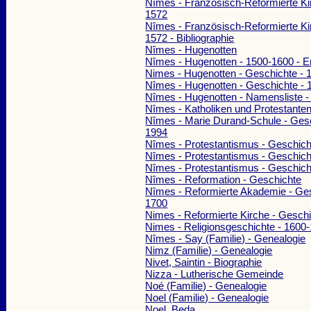
Nîmes - Französisch-Reformierte Ki
1572
Nîmes - Französisch-Reformierte Ki
1572 - Bibliographie
Nîmes - Hugenotten
Nîmes - Hugenotten - 1500-1600 - E
Nimes - Hugenotten - Geschichte - 
Nîmes - Hugenotten - Geschichte -
Nîmes - Hugenotten - Namensliste -
Nîmes - Katholiken und Protestante
Nîmes - Marie Durand-Schule - Gesc
1994
Nîmes - Protestantismus - Geschich
Nîmes - Protestantismus - Geschich
Nîmes - Protestantismus - Geschich
Nîmes - Reformation - Geschichte
Nîmes - Reformierte Akademie - Ges
1700
Nimes - Reformierte Kirche - Gesch
Nimes - Religionsgeschichte - 1600
Nîmes - Say (Familie) - Genealogie
Nimz (Familie) - Genealogie
Nivet, Saintin - Biographie
Nizza - Lutherische Gemeinde
Noé (Familie) - Genealogie
Noel (Familie) - Genealogie
Noel, Beda