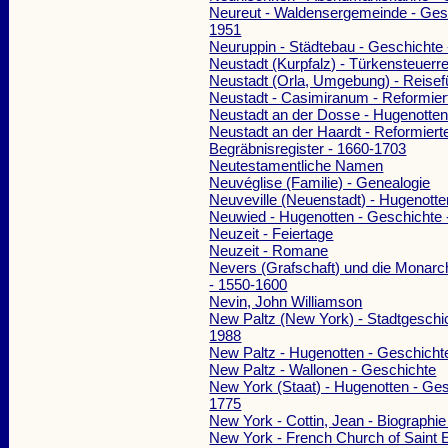
Neureut - Waldensergemeinde - Gesc
1951
Neuruppin - Städtebau - Geschichte 
Neustadt (Kurpfalz) - Türkensteuerre
Neustadt (Orla, Umgebung) - Reisef
Neustadt - Casimiranum - Reformier
Neustadt an der Dosse - Hugenotten
Neustadt an der Haardt - Reformierte
Begräbnisregister - 1660-1703
Neutestamentliche Namen
Neuvéglise (Familie) - Genealogie
Neuveville (Neuenstadt) - Hugenotte
Neuwied - Hugenotten - Geschichte 
Neuzeit - Feiertage
Neuzeit - Romane
Nevers (Grafschaft) und die Monarc
- 1550-1600
Nevin, John Williamson
New Paltz (New York) - Stadtgeschic
1988
New Paltz - Hugenotten - Geschicht
New Paltz - Wallonen - Geschichte
New York (Staat) - Hugenotten - Ges
1775
New York - Cottin, Jean - Biographi
New York - French Church of Saint E