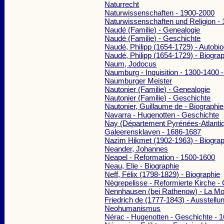
Naturrecht
Naturwissenschaften - 1900-2000
Naturwissenschaften und Religion -
Naudé (Familie) - Genealogie
Naudé (Familie) - Geschichte
Naudé, Philipp (1654-1729) - Autobio
Naudé, Philipp (1654-1729) - Biogra
Naum, Jodocus
Naumburg - Inquisition - 1300-1400
Naumburger Meister
Nautonier (Familie) - Genealogie
Nautonier (Familie) - Geschichte
Nautonier, Guillaume de - Biographie
Navarra - Hugenotten - Geschichte
Nay (Département Pyrénées-Atlantiq
Galeerensklaven - 1686-1687
Nazim Hikmet (1902-1963) - Biograp
Neander, Johannes
Neapel - Reformation - 1500-1600
Neau, Elie - Biographie
Neff, Félix (1798-1829) - Biographie
Nègrepelisse - Reformierte Kirche -
Nennhausen (bei Rathenow) - La Mo
Friedrich de (1777-1843) - Ausstellu
Neohumanismus
Nérac - Hugenotten - Geschichte - 