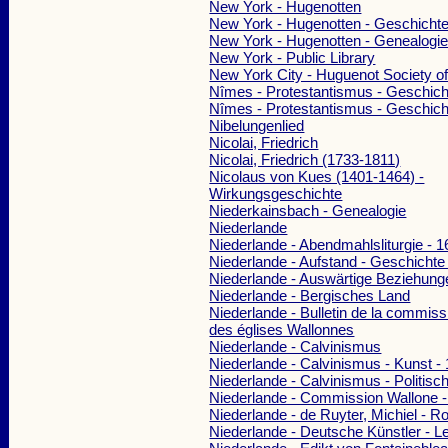
New York - Hugenotten
New York - Hugenotten - Geschichte
New York - Hugenotten - Genealogie
New York - Public Library
New York City - Huguenot Society o
Nîmes - Protestantismus - Geschich
Nîmes - Protestantismus - Geschic
Nibelungenlied
Nicolai, Friedrich
Nicolai, Friedrich (1733-1811)
Nicolaus von Kues (1401-1464) -
Wirkungsgeschichte
Niederkainsbach - Genealogie
Niederlande
Niederlande - Abendmahlsliturgie - 
Niederlande - Aufstand - Geschichte
Niederlande - Auswärtige Beziehung
Niederlande - Bergisches Land
Niederlande - Bulletin de la commissi
des églises Wallonnes
Niederlande - Calvinismus
Niederlande - Calvinismus - Kunst -
Niederlande - Calvinismus - Politis
Niederlande - Commission Wallone -
Niederlande - de Ruyter, Michiel - 
Niederlande - Deutsche Künstler - L