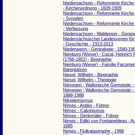
Niedersachsen - Reformierte Kirche 
- Kirchenordnung - 1839-1909
Niedersachsen - Reformierte Kirche 
- Synoden
Niedersachsen - Reformierte Kirche 
- Verfassung
Niedersachsen - Waldenser - Genea
Niedersächsischer Landesverein für
- Geschichte - 1913-2013
Niederwerrn - Genealogie - 1580-19
Nienburg (Weser) - Cazal, Heinrich F
(1766-1852) - Biographie
Nienburg (Weser) - Familie Facompr
Bärentatzen
Niesel, Wilhelm - Biographie
Niesel, Wilhelm - Theologie
Nijmegen - Wallonische Gemeinde -
Nijmegen - Wallonische Gemeinde - 
1888-1988
Nikodemismus
Nîmes - Antike - Führer
Nîmes - Calvinismus
Nîmes - Denkmäler - Führer
Nimes - Edikt von Fontainebleau - A
1685
Nimes - Flutkatastrophe - 1988