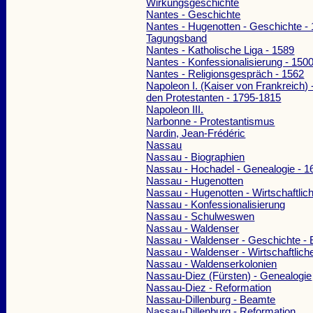
Wirkungsgeschichte
Nantes - Geschichte
Nantes - Hugenotten - Geschichte - 
Tagungsband
Nantes - Katholische Liga - 1589
Nantes - Konfessionalisierung - 150
Nantes - Religionsgespräch - 1562
Napoleon I. (Kaiser von Frankreich)
den Protestanten - 1795-1815
Napoleon III.
Narbonne - Protestantismus
Nardin, Jean-Frédéric
Nassau
Nassau - Biographien
Nassau - Hochadel - Genealogie - 
Nassau - Hugenotten
Nassau - Hugenotten - Wirtschaftli
Nassau - Konfessionalisierung
Nassau - Schulweswen
Nassau - Waldenser
Nassau - Waldenser - Geschichte - 
Nassau - Waldenser - Wirtschaftlic
Nassau - Waldenserkolonien
Nassau-Diez (Fürsten) - Genealogie
Nassau-Diez - Reformation
Nassau-Dillenburg - Beamte
Nassau-Dillenburg - Reformation