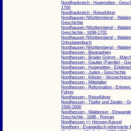
Nordfrankreich - Hugenotten - Gesch
1700
Nordfrankreich - Reiseführer
Nordhausen (Württemberg) - Walden
Geschichte
Nordhausen (Württemberg) - Walden
Geschichte - 1698-1701
Nordhausen (Württemberg) - Walden
Ortssippenbuch
Nordhausen (Württemberg) - Walde
Nordhessen - Biographien
Nordhessen - Brüder Grimm - Märc
Nordhessen - Gautier (Familie) - Ge
Nordhessen - Hugenotten - Erlebnis
Nordhessen - Juden - Geschichte
Nordhessen - Klöster - Verzeichniss
Nordhessen - Mittelalter
Nordhessen - Reformation - Erinneru
Führer
Nordhessen - Reiseführer
Nordhessen - Töpfer und Ziegler - G
1500-2000
Nordhessen - Waldenser - Einwande
Geschichte - 1686 - Roman
Nordhessen >> Hessen-Kassel
Nordhorn - Evangelisch-reformierte 