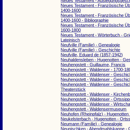
Neues Testament - Auslegungsgesc
Neues Testament - Französische Üb
1400-1600
Neues Testament - Französische Üb
1400-1600 - Bibliographie
Neues Testament - Französische Üb
1600-1800
Neues Testament - Wörterbuch - Gri
Lateinisch
Neufville (Familie) - Genealogie
Neufville (Familie) - Geschichte
Neufville, Eduard de (1857-1942)
Neuhaldensleben - Hugenotten - Ge
Neuhengstett - Guillaume, Francis
Neuhengstett - Waldenser - 1700-18
Neuhengstett - Waldenser - Geschic
Neuhengstett - Waldenser - Geschic
Neuhengstett - Waldenser - Geschic
Theaterstück
Neuhengstett - Waldenser - Kirchen
Neuhengstett - Waldenser - Ortssip
Neuhengstett - Waldenser - Wirtscha
Neuhengstett - Waldensermuseum
Neuhofen (Rheinpfalz) - Hugenotten
Neukelsterbach - Hugenotten - Orts
Neumann (Familie) - Genealogie
Neunischken - Abendmahlskanne - 