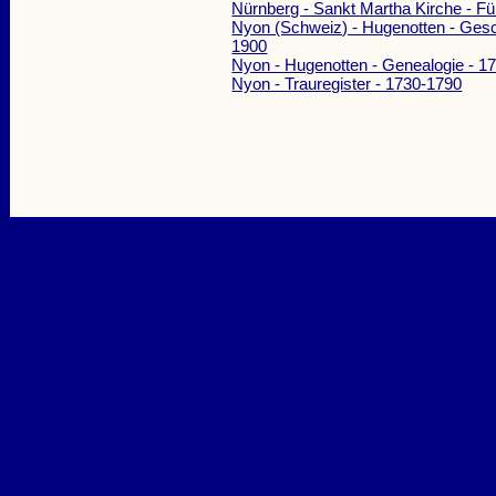
Nürnberg - Sankt Martha Kirche - Fü
Nyon (Schweiz) - Hugenotten - Gesc
1900
Nyon - Hugenotten - Genealogie - 1
Nyon - Trauregister - 1730-1790