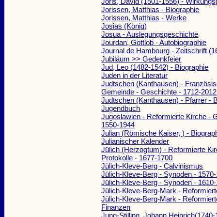
Joris, David (1501-1556) - Wirkung
Jorissen, Matthias - Biographie
Jorissen, Matthias - Werke
Josias (König)
Josua - Auslegungsgeschichte
Jourdan, Gottlob - Autobiographie
Journal de Hambourg - Zeitschrift (
Jubiläum >> Gedenkfeier
Jud, Leo (1482-1542) - Biographie
Juden in der Literatur
Judtschen (Kanthausen) - Französis
Gemeinde - Geschichte - 1712-2012
Judtschen (Kanthausen) - Pfarrer - 
Jugendbuch
Jugoslawien - Reformierte Kirche - 
1550-1944
Julian (Römische Kaiser, ) - Biograp
Julianischer Kalender
Jülich (Herzogtum) - Reformierte Ki
Protokolle - 1677-1700
Jülich-Kleve-Berg - Calvinismus
Jülich-Kleve-Berg - Synoden - 1570
Jülich-Kleve-Berg - Synoden - 1610
Jülich-Kleve-Berg-Mark - Reformiert
Jülich-Kleve-Berg-Mark - Reformiert
Finanzen
Jung-Stilling, Johann Heinrich(1740-