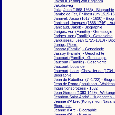
Jakob II. (König von England)
Jakobsweg
Jalla, Jean (1868-1935) - Biographie
Jambe de Fer, Philibert (um 1515-15
Janavel, Josua (1617 - 1690) - Biog
Janicaud, Jacques (1666-1746) - Au
Janicaud, Jakob - Biographie
Jariges, von (Familie) - Genealogie
Jariges, von (Familie) - Geschichte
Jarousseau, Jean (1729-1819) - Bio
Jarrige, Pierre
Jassoy (Familie) - Genealogie
Jassoy (Familie) - Geschichte
Jaucourt (Familie) - Genealogie
Jaucourt (Familie) - Geschichte
Jaucourt, Louis de
Jaucourt, Louis, Chevalier de (1704-
Biographie
Jean de Robethon (? -1722) - Biogra
Jean de Roma (Inquisitor) - Waldens
Inquisitionsprozess - 1532
Jean Gerson (1363-1429) - Wirkung
Jeanbon-Saint-André - Hugenotten -
Jeanne d'Albret (Königin von Navarr
Biographie
Jeanne d'Arc - Biographie
Jeanne d'Arc - Poesie