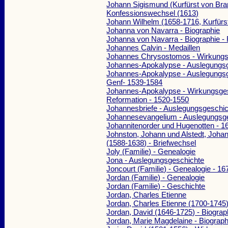
Johann Sigismund (Kurfürst von Bra
Konfessionswechsel (1613)
Johann Wilhelm (1658-1716, Kurfürst
Johanna von Navarra - Biographie
Johanna von Navarra - Biographie 
Johannes Calvin - Medaillen
Johannes Chrysostomos - Wirkungs
Johannes-Apokalypse - Auslegungs
Johannes-Apokalypse - Auslegungsg
Genf- 1539-1584
Johannes-Apokalypse - Wirkungsges
Reformation - 1520-1550
Johannesbriefe - Auslegungsgeschi
Johannesevangelium - Auslegungsg
Johannitenorder und Hugenotten - 1
Johnston, Johann und Alstedt, Johan
(1588-1638) - Briefwechsel
Joly (Familie) - Genealogie
Jona - Auslegungsgeschichte
Joncourt (Familie) - Genealogie - 1
Jordan (Familie) - Genealogie
Jordan (Familie) - Geschichte
Jordan, Charles Etienne
Jordan, Charles Etienne (1700-1745)
Jordan, David (1646-1725) - Biograp
Jordan, Marie Magdelaine - Biograph