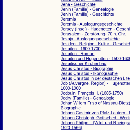
Jena - Geschichte
Jenin (Familie) - Genealogie
Jenin (Familie) - Geschichte
Jeremia
Jeremia - Auslegungsgeschichte
Jersey (Insel) - Hugenotten - Gesch
Jerusalem - Zerstörung- 70 n. Chr.
Jesaja - Auslegungsgeschichte
Jesiden - Religion - Kultur - Geschic
Jesuiten - 1600-1700
Jesuiten - Roman
Jesuiten und Hugenotten - 1500-160
Jesuitischer Kirchenbau
Jesus Christus - Biographie
Jesus Christus - Ikonographie
Jesus Christus in der deutschen Lite
Job (Auvergne, Region) - Hugenotten
1600-1900
Jodouin, François II. (1685-1750)
Jodry (Familie) - Genealogie
Johan Willem Friso of Nassau-Dietz
Biographie
Johann Casimir von Pfalz-Lautern - 
Johann Christoph, Gottsched - Wer
Johann Philipp I. (Wild- und Rheingr
1520-1566)