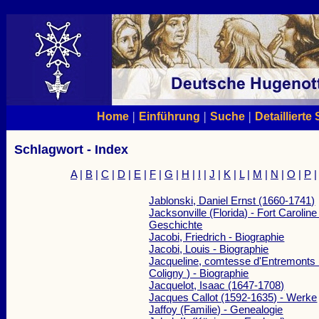
|
|
|
Home
Einführung
Suche
Detaillierte
Schlagwort - Index
A
|
B
|
C
|
D
|
E
|
F
|
G
|
H
|
I
|
J
|
K
|
L
|
M
|
N
|
O
|
P
Jablonski, Daniel Ernst (1660-1741)
Jacksonville (Florida) - Fort Carolin
Geschichte
Jacobi, Friedrich - Biographie
Jacobi, Louis - Biographie
Jacqueline, comtesse d'Entremont
Coligny ) - Biographie
Jacquelot, Isaac (1647-1708)
Jacques Callot (1592-1635) - Werke
Jaffoy (Familie) - Genealogie