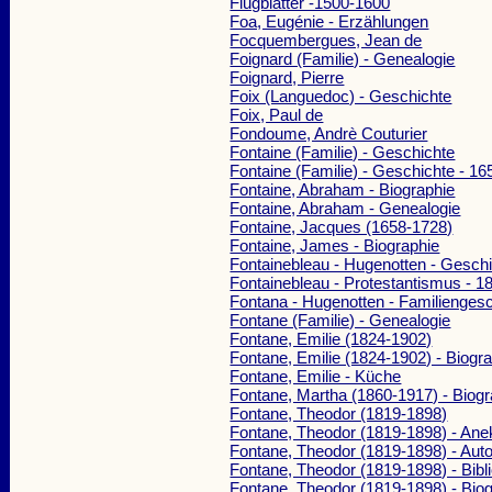
Flugblätter -1500-1600
Foa, Eugénie - Erzählungen
Focquembergues, Jean de
Foignard (Familie) - Genealogie
Foignard, Pierre
Foix (Languedoc) - Geschichte
Foix, Paul de
Fondoume, Andrè Couturier
Fontaine (Familie) - Geschichte
Fontaine (Familie) - Geschichte - 1
Fontaine, Abraham - Biographie
Fontaine, Abraham - Genealogie
Fontaine, Jacques (1658-1728)
Fontaine, James - Biographie
Fontainebleau - Hugenotten - Gesch
Fontainebleau - Protestantismus - 1
Fontana - Hugenotten - Familienges
Fontane (Familie) - Genealogie
Fontane, Emilie (1824-1902)
Fontane, Emilie (1824-1902) - Biogr
Fontane, Emilie - Küche
Fontane, Martha (1860-1917) - Biogr
Fontane, Theodor (1819-1898)
Fontane, Theodor (1819-1898) - Ane
Fontane, Theodor (1819-1898) - Aut
Fontane, Theodor (1819-1898) - Bibl
Fontane, Theodor (1819-1898) - Bio