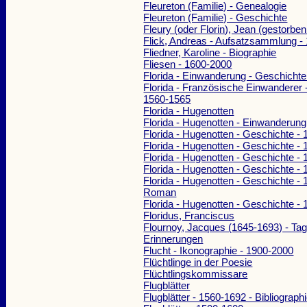
Fleureton (Familie) - Genealogie
Fleureton (Familie) - Geschichte
Fleury (oder Florin), Jean (gestorbe
Flick, Andreas - Aufsatzsammlung -
Fliedner, Karoline - Biographie
Fliesen - 1600-2000
Florida - Einwanderung - Geschichte
Florida - Französische Einwanderer 
1560-1565
Florida - Hugenotten
Florida - Hugenotten - Einwanderung
Florida - Hugenotten - Geschichte -
Florida - Hugenotten - Geschichte -
Florida - Hugenotten - Geschichte -
Florida - Hugenotten - Geschichte -
Florida - Hugenotten - Geschichte - 
Roman
Florida - Hugenotten - Geschichte -
Floridus, Franciscus
Flournoy, Jacques (1645-1693) - Ta
Erinnerungen
Flucht - Ikonographie - 1900-2000
Flüchtlinge in der Poesie
Flüchtlingskommissare
Flugblätter
Flugblätter - 1560-1692 - Bibliograph