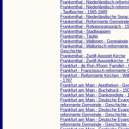
Frankenthal - Niederländisch-refor
Frankenthal - Niederländisch-refor
- Taufbücher - 1565-1689
Frankenthal - Niederländische Spra
Frankenthal - Reformierte Gemeinde
Frankenthal - Religionsgespräch - 1
Frankenthal - Stadtwappen
Frankenthal - Täufer
Frankenthal - Wallonen - Genealogie
Frankenthal - Wallonisch-reformiert
Geschichte
Frankenthal - Zwölf-Apostel-Kirche
Frankenthal - Zwölf-Apostelkirche - F
Frankfurt - de Ron (Roon; Familie) -
Frankfurt - Französisch-reformiert
Frankfurt - Reformierte Kirchen - Wi
- 1787
Frankfurt am Main - Apotheken - Ge
Frankfurt am Main - Buchdruck - 15
Frankfurt am Main - Dankpredigte - 
Frankfurt am Main - Deutsche Evang
reformierte Gemeinde - Geschichte 
Frankfurt am Main - Deutsche Evang
reformierte Gemeinde - Geschichte 
Frankfurt am Main - Deutsche Evang
reformierte Gemeinde - Geschichte 