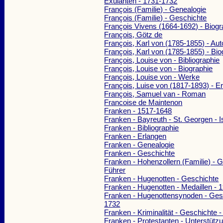
Exulanten - 1731-1732
François (Familie) - Genealogie
François (Familie) - Geschichte
François Vivens (1664-1692) - Biogr
François, Götz de
François, Karl von (1785-1855) - Aut
François, Karl von (1785-1855) - Bio
François, Louise von - Bibliographie
François, Louise von - Biographie
François, Louise von - Werke
François, Luise von (1817-1893) - E
François, Samuel van - Roman
Francoise de Maintenon
Franken - 1517-1648
Franken - Bayreuth - St. Georgen - 
Franken - Bibliographie
Franken - Erlangen
Franken - Genealogie
Franken - Geschichte
Franken - Hohenzollern (Familie) - G
Führer
Franken - Hugenotten - Geschichte
Franken - Hugenotten - Medaillen - 
Franken - Hugenottensynoden - Gesc
1732
Franken - Kriminalität - Geschichte -
Franken - Protestanten - Unterstüt