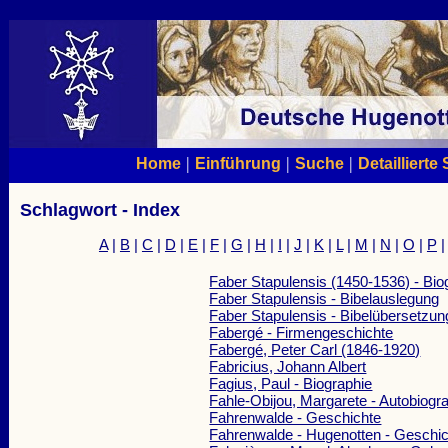
|
|
|
Home
Einführung
Suche
Detaillierte
Schlagwort - Index
A
|
B
|
C
|
D
|
E
|
F
|
G
|
H
|
I
|
J
|
K
|
L
|
M
|
N
|
O
|
P
Faber Stapulensis (1450-1536) - Bio
Faber Stapulensis - Bibelauslegung
Faber Stapulensis - Bibelübersetzu
Fabergé - Firmengeschichte
Fabergé, Peter Carl (1846-1920)
Fabricius, Johann Albert
Fagius, Paul - Biographie
Fahle-Obijou, Margarete - Autobiogr
Fahrenwalde - Geschichte
Fahrenwalde - Hugenotten - Geschi