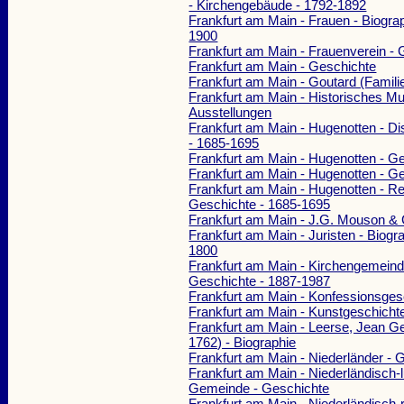
- Kirchengebäude - 1792-1892
Frankfurt am Main - Frauen - Biogra
1900
Frankfurt am Main - Frauenverein -
Frankfurt am Main - Geschichte
Frankfurt am Main - Goutard (Famil
Frankfurt am Main - Historisches M
Ausstellungen
Frankfurt am Main - Hugenotten - Dis
- 1685-1695
Frankfurt am Main - Hugenotten - G
Frankfurt am Main - Hugenotten - G
Frankfurt am Main - Hugenotten - Re
Geschichte - 1685-1695
Frankfurt am Main - J.G. Mouson & 
Frankfurt am Main - Juristen - Biogr
1800
Frankfurt am Main - Kirchengemeind
Geschichte - 1887-1987
Frankfurt am Main - Konfessionsges
Frankfurt am Main - Kunstgeschicht
Frankfurt am Main - Leerse, Jean G
1762) - Biographie
Frankfurt am Main - Niederländer - 
Frankfurt am Main - Niederländisch-
Gemeinde - Geschichte
Frankfurt am Main - Niederländisch-