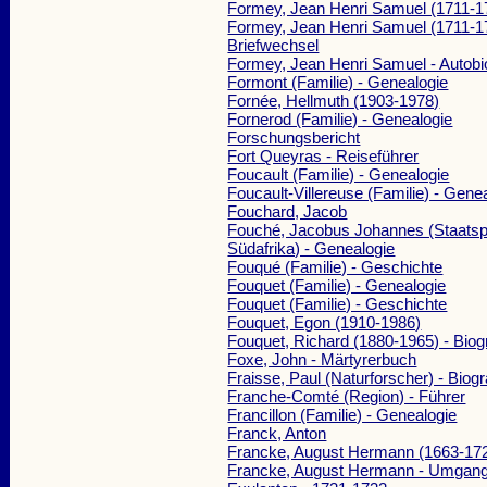
Formey, Jean Henri Samuel (1711-1
Formey, Jean Henri Samuel (1711-1
Briefwechsel
Formey, Jean Henri Samuel - Autobi
Formont (Familie) - Genealogie
Fornée, Hellmuth (1903-1978)
Fornerod (Familie) - Genealogie
Forschungsbericht
Fort Queyras - Reiseführer
Foucault (Familie) - Genealogie
Foucault-Villereuse (Familie) - Gene
Fouchard, Jacob
Fouché, Jacobus Johannes (Staatsp
Südafrika) - Genealogie
Fouqué (Familie) - Geschichte
Fouquet (Familie) - Genealogie
Fouquet (Familie) - Geschichte
Fouquet, Egon (1910-1986)
Fouquet, Richard (1880-1965) - Biog
Foxe, John - Märtyrerbuch
Fraisse, Paul (Naturforscher) - Biog
Franche-Comté (Region) - Führer
Francillon (Familie) - Genealogie
Franck, Anton
Francke, August Hermann (1663-172
Francke, August Hermann - Umgang