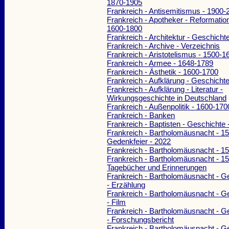
1870-1905
Frankreich - Antisemitismus - 1900-
Frankreich - Apotheker - Reformatio
1600-1800
Frankreich - Architektur - Geschicht
Frankreich - Archive - Verzeichnis
Frankreich - Aristotelismus - 1500-1
Frankreich - Armee - 1648-1789
Frankreich - Ästhetik - 1600-1700
Frankreich - Aufklärung - Geschicht
Frankreich - Aufklärung - Literatur -
Wirkungsgeschichte in Deutschland
Frankreich - Außenpolitik - 1600-170
Frankreich - Banken
Frankreich - Baptisten - Geschichte
Frankreich - Bartholomäusnacht - 15
Gedenkfeier - 2022
Frankreich - Bartholomäusnacht - 1
Frankreich - Bartholomäusnacht - 15
Tagebücher und Erinnerungen
Frankreich - Bartholomäusnacht - G
- Erzählung
Frankreich - Bartholomäusnacht - G
- Film
Frankreich - Bartholomäusnacht - G
- Forschungsbericht
Frankreich - Bartholomäusnacht - G