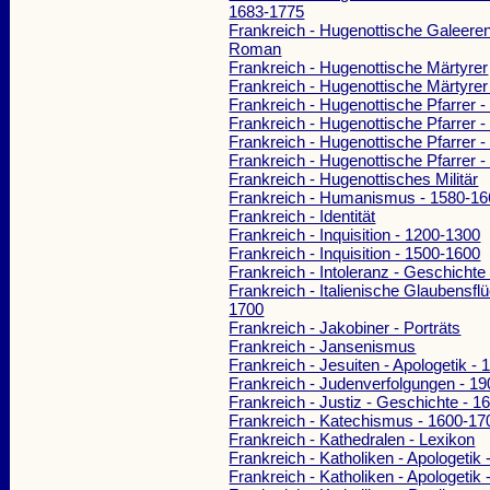
1683-1775
Frankreich - Hugenottische Galeerens
Roman
Frankreich - Hugenottische Märtyrer
Frankreich - Hugenottische Märtyrer
Frankreich - Hugenottische Pfarrer 
Frankreich - Hugenottische Pfarrer -
Frankreich - Hugenottische Pfarrer 
Frankreich - Hugenottische Pfarrer 
Frankreich - Hugenottisches Militär
Frankreich - Humanismus - 1580-16
Frankreich - Identität
Frankreich - Inquisition - 1200-1300
Frankreich - Inquisition - 1500-1600
Frankreich - Intoleranz - Geschichte
Frankreich - Italienische Glaubensflü
1700
Frankreich - Jakobiner - Porträts
Frankreich - Jansenismus
Frankreich - Jesuiten - Apologetik - 
Frankreich - Judenverfolgungen - 1
Frankreich - Justiz - Geschichte - 
Frankreich - Katechismus - 1600-17
Frankreich - Kathedralen - Lexikon
Frankreich - Katholiken - Apologetik
Frankreich - Katholiken - Apologetik