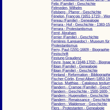
Felix (Familie) - Geschichte
Felmeden, Wilhelm
Felsberg - Pfarrer - Geschichte
Fénelon, François (1651-1715) - We
Fereau (Familie) - Genealogie
Ferrara - Hof - Geschichte - 1383-1
Ferrara - Protestantismus
Ferré, Abraham
Ferrier (Familie) - Geschichte
Ferrières (Languedoc) - Museum für
Protestantismus
Ferry, Paul (1591-1669) - Biographie
Festschrift
Festung Graudenz
Fevre, Isaac le (1648-1702) - Biogra
Fibian (Familie) - Genealogie
Fibian (Familie) - Geschichte
Finnland - Reformation - Bibliograph
Fischer-Cörlin, Ernst Albert (1853-1
Flacius, Matthias - Catalogus testium
Flandern - Crampe (Familie) - Gesch
Flandern - Geschichte - 1500-1600-
Flandern - Hugenotten - Geschichte
Flandern - Renaissance - Geschicht
Flandern - Waldenser - Geschichte
Flers - Protestanten - Genealogie