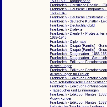
1500-1600 - Tagungsband
Frankreich - Christliche Poesie - 17
Frankreich - Deutsche Emigranten -
1685-1945
Frankreich - Deutsche Exilliteratur 
Frankreich - deutsche Künstler - Lex
Frankreich - Deutschlandbild
Frankreich - Dialekte
Frankreich - Dieulefit - Protestanten
1939-1945
Frankreich - Diplomatie
Frankreich - Disqué (Familie) - Gene
Frankreich - Disqué (Familie) - Gesc
Frankreich - Dragonaden - 1683-168
Frankreich - Dragonaden - Geschich
Frankreich - Edikt von Fontainebleau
Auswirkungen
Frankreich - Edikt von Fontainebleau
Auswirkungen für Frauen
Frankreich - Edikt von Fontainebleau
Römisch-katholische Geschichtssch
Frankreich - Edikt von Fontainebleau
- Tagebücher und Erinnerungen
Frankreich - Edikt von Nantes (1598)
Auswirkungen
Frankreich - Edikt von Nantes (1598
katholische Geschichtsschreibung