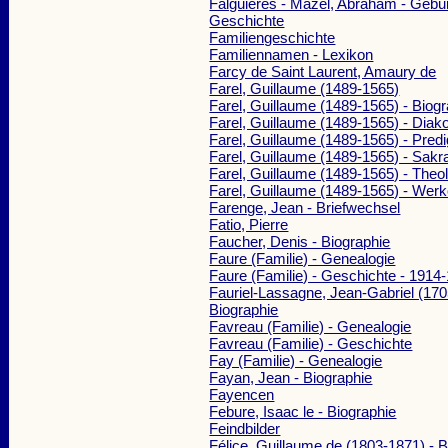
Falguières - Mazel, Abraham - Gebu
Geschichte
Familiengeschichte
Familiennamen - Lexikon
Farcy de Saint Laurent, Amaury de
Farel, Guillaume (1489-1565)
Farel, Guillaume (1489-1565) - Biog
Farel, Guillaume (1489-1565) - Dia
Farel, Guillaume (1489-1565) - Predi
Farel, Guillaume (1489-1565) - Sak
Farel, Guillaume (1489-1565) - Theo
Farel, Guillaume (1489-1565) - Wer
Farenge, Jean - Briefwechsel
Fatio, Pierre
Faucher, Denis - Biographie
Faure (Familie) - Genealogie
Faure (Familie) - Geschichte - 1914
Fauriel-Lassagne, Jean-Gabriel (170
Biographie
Favreau (Familie) - Genealogie
Favreau (Familie) - Geschichte
Fay (Familie) - Genealogie
Fayan, Jean - Biographie
Fayencen
Febure, Isaac le - Biographie
Feindbilder
Félice, Guillaume de (1803-1871) - B