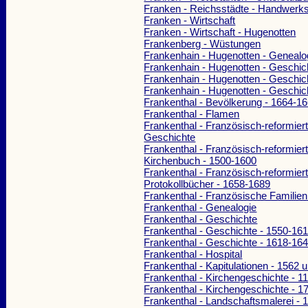
Franken - Reichsstädte - Handwerk
Franken - Wirtschaft
Franken - Wirtschaft - Hugenotten
Frankenberg - Wüstungen
Frankenhain - Hugenotten - Genealo
Frankenhain - Hugenotten - Geschic
Frankenhain - Hugenotten - Geschic
Frankenhain - Hugenotten - Geschic
Frankenthal - Bevölkerung - 1664-1
Frankenthal - Flamen
Frankenthal - Französisch-reformie
Geschichte
Frankenthal - Französisch-reformie
Kirchenbuch - 1500-1600
Frankenthal - Französisch-reformie
Protokollbücher - 1658-1689
Frankenthal - Französische Famili
Frankenthal - Genealogie
Frankenthal - Geschichte
Frankenthal - Geschichte - 1550-16
Frankenthal - Geschichte - 1618-16
Frankenthal - Hospital
Frankenthal - Kapitulationen - 1562 
Frankenthal - Kirchengeschichte - 1
Frankenthal - Kirchengeschichte - 1
Frankenthal - Landschaftsmalerei -