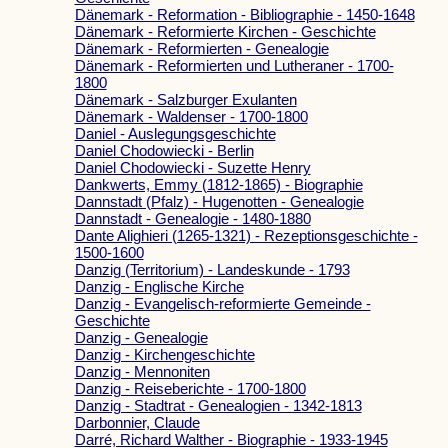
Dänemark - Reformation - Bibliographie - 1450-1648
Dänemark - Reformierte Kirchen - Geschichte
Dänemark - Reformierten - Genealogie
Dänemark - Reformierten und Lutheraner - 1700-
1800
Dänemark - Salzburger Exulanten
Dänemark - Waldenser - 1700-1800
Daniel - Auslegungsgeschichte
Daniel Chodowiecki - Berlin
Daniel Chodowiecki - Suzette Henry
Dankwerts, Emmy (1812-1865) - Biographie
Dannstadt (Pfalz) - Hugenotten - Genealogie
Dannstadt - Genealogie - 1480-1880
Dante Alighieri (1265-1321) - Rezeptionsgeschichte -
1500-1600
Danzig (Territorium) - Landeskunde - 1793
Danzig - Englische Kirche
Danzig - Evangelisch-reformierte Gemeinde -
Geschichte
Danzig - Genealogie
Danzig - Kirchengeschichte
Danzig - Mennoniten
Danzig - Reiseberichte - 1700-1800
Danzig - Stadtrat - Genealogien - 1342-1813
Darbonnier, Claude
Darré, Richard Walther - Biographie - 1933-1945