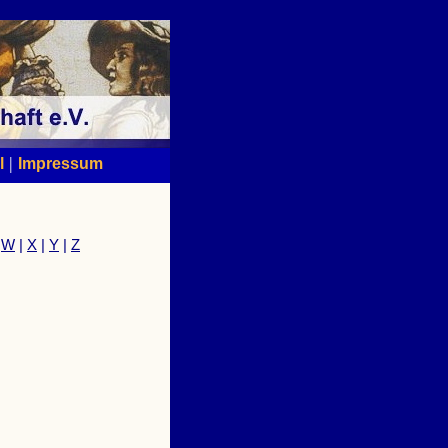
|
l
Impressum
|
W
|
X
|
Y
|
Z