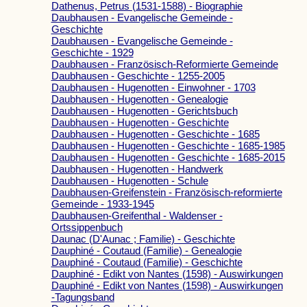
Dathenus, Petrus (1531-1588) - Biographie
Daubhausen - Evangelische Gemeinde -
Geschichte
Daubhausen - Evangelische Gemeinde -
Geschichte - 1929
Daubhausen - Französisch-Reformierte Gemeinde
Daubhausen - Geschichte - 1255-2005
Daubhausen - Hugenotten - Einwohner - 1703
Daubhausen - Hugenotten - Genealogie
Daubhausen - Hugenotten - Gerichtsbuch
Daubhausen - Hugenotten - Geschichte
Daubhausen - Hugenotten - Geschichte - 1685
Daubhausen - Hugenotten - Geschichte - 1685-1985
Daubhausen - Hugenotten - Geschichte - 1685-2015
Daubhausen - Hugenotten - Handwerk
Daubhausen - Hugenotten - Schule
Daubhausen-Greifenstein - Französisch-reformierte
Gemeinde - 1933-1945
Daubhausen-Greifenthal - Waldenser -
Ortssippenbuch
Daunac (D'Aunac ; Familie) - Geschichte
Dauphiné - Coutaud (Familie) - Genealogie
Dauphiné - Coutaud (Familie) - Geschichte
Dauphiné - Edikt von Nantes (1598) - Auswirkungen
Dauphiné - Edikt von Nantes (1598) - Auswirkungen
-Tagungsband