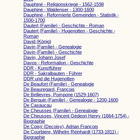
Dauphiné - Religionskriege - 1562-1598
Dauphiné - Waldenser - 1300-1600
Dauphiné - Reformierte Gemeinden - Statistik -
1500-1700
Dautert (Familie) - Geschichte - Roman
Dautert (Familie) - Hugenotten - Geschichte -
Roman
David (König)
Davin (Familie) - Genealogie
Davin (Familie) - Geschichte
Davin, Johann Josef
Davos - Reformation - Geschichte
DDR - Kunstführer
DDR - Sakralbauten - Führer
DDR und die Hugenotten
De Beaufort (Familie) - Genealogie
De Beauregard, François
De Bellievres, Pompone (1529-1607)
De Berquin (Familie) - Genealogie - 1200-1600
De Casaucau
De Cheusses (Familie) - Genealogie
De Cheusses, Vincent Gédeon Henry (1664-1754) -
Biographie
De Coisÿ (Decoisy), Adrian François
De Courbiere, Wilhelm Reinhardt (1733-1811) -
Biographie