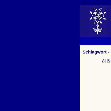
Schlagwort -
A
|
B