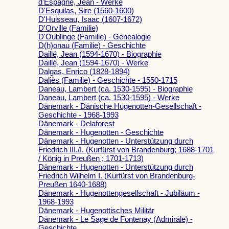
d'Espagne, Jean - Werke
D'Esquilas, Sire (1560-1600)
D'Huisseau, Isaac (1607-1672)
D'Orville (Familie)
D'Oublinge (Familie) - Genealogie
D(h)onau (Familie) - Geschichte
Daillé, Jean (1594-1670) - Biographie
Daillé, Jean (1594-1670) - Werke
Dalgas, Enrico (1828-1894)
Daliès (Familie) - Geschichte - 1550-1715
Daneau, Lambert (ca. 1530-1595) - Biographie
Daneau, Lambert (ca. 1530-1595) - Werke
Dänemark - Dänische Hugenotten-Gesellschaft -
Geschichte - 1968-1993
Dänemark - Delaforest
Dänemark - Hugenotten - Geschichte
Dänemark - Hugenotten - Unterstützung durch
Friedrich III./I. (Kurfürst von Brandenburg; 1688-1701
/ König in Preußen ; 1701-1713)
Dänemark - Hugenotten - Unterstützung durch
Friedrich Wilhelm I. (Kurfürst von Brandenburg-
Preußen 1640-1688)
Dänemark - Hugenottengesellschaft - Jubiläum -
1968-1993
Dänemark - Hugenottisches Militär
Dänemark - Le Sage de Fontenay (Admiräle) -
Geschichte