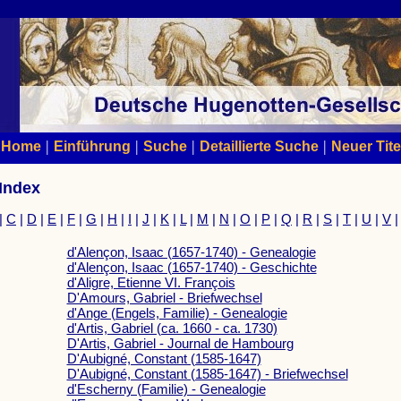
|
|
|
|
Home
Einführung
Suche
Detaillierte Suche
Neuer Tite
 Index
|
C
|
D
|
E
|
F
|
G
|
H
|
I
|
J
|
K
|
L
|
M
|
N
|
O
|
P
|
Q
|
R
|
S
|
T
|
U
|
V
d'Alençon, Isaac (1657-1740) - Genealogie
d'Alençon, Isaac (1657-1740) - Geschichte
d'Aligre, Etienne VI. François
D'Amours, Gabriel - Briefwechsel
d'Ange (Engels, Familie) - Genealogie
d'Artis, Gabriel (ca. 1660 - ca. 1730)
D'Artis, Gabriel - Journal de Hambourg
D'Aubigné, Constant (1585-1647)
D'Aubigné, Constant (1585-1647) - Briefwechsel
d'Escherny (Familie) - Genealogie