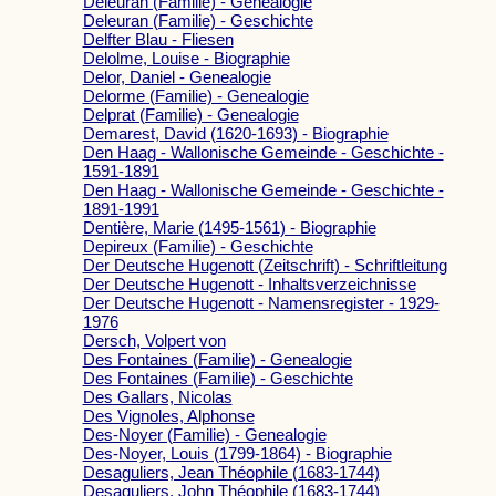
Deleuran (Familie) - Genealogie
Deleuran (Familie) - Geschichte
Delfter Blau - Fliesen
Delolme, Louise - Biographie
Delor, Daniel - Genealogie
Delorme (Familie) - Genealogie
Delprat (Familie) - Genealogie
Demarest, David (1620-1693) - Biographie
Den Haag - Wallonische Gemeinde - Geschichte -
1591-1891
Den Haag - Wallonische Gemeinde - Geschichte -
1891-1991
Dentière, Marie (1495-1561) - Biographie
Depireux (Familie) - Geschichte
Der Deutsche Hugenott (Zeitschrift) - Schriftleitung
Der Deutsche Hugenott - Inhaltsverzeichnisse
Der Deutsche Hugenott - Namensregister - 1929-
1976
Dersch, Volpert von
Des Fontaines (Familie) - Genealogie
Des Fontaines (Familie) - Geschichte
Des Gallars, Nicolas
Des Vignoles, Alphonse
Des-Noyer (Familie) - Genealogie
Des-Noyer, Louis (1799-1864) - Biographie
Desaguliers, Jean Théophile (1683-1744)
Desaguliers, John Théophile (1683-1744)