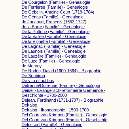
De Courgelon (Familie) - Genealogie
De Ferrières (Familie) - Genealogie
De Gébelin, Antoine Court (1719-1784)
De Génas (Familie) - Genealogie
de Jaucourt, François (1653-1727)
de la Barre (Familie) - Genealogie
De la Potterie (Familie) - Genealogie
De la Vallée (Familie) - Genealogie
De la Vignette (Familie) - Genealogie
De Laignac (Familie) - Genealogie
De Launois (Familie) - Genealogie
De Lauzère (Familie) - Genealogie
De Luze (Familie) - Genealogie
de Monroy
De Rodon, David (1600-1664) - Biographie
De Soubiron
De vita et actibus
Defrenne/Dufrenne (Familie) - Genealogie
Deisel - Evangelisch-reformierte Gemeinde -
Geschichte - 1700-2000
Dejean, Ferdinand (1731-1797) - Biographie
Dekalog
Dekalog - Ikonographie - 1500-1700
Del Court van Krimpen (Familie) - Genealogie
Del Court van Krimpen (Familie) - Geschichte
Delessert (Famille) - Genealogie