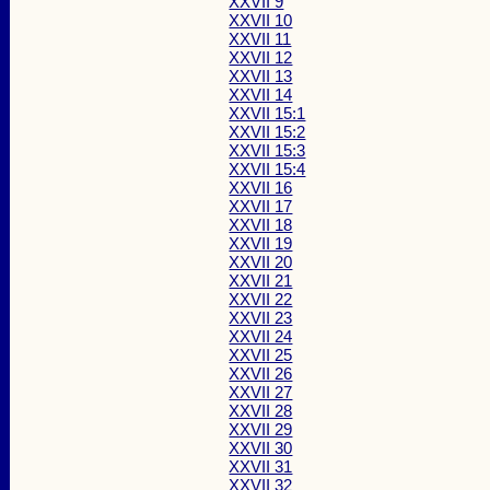
XXVII 9
XXVII 10
XXVII 11
XXVII 12
XXVII 13
XXVII 14
XXVII 15:1
XXVII 15:2
XXVII 15:3
XXVII 15:4
XXVII 16
XXVII 17
XXVII 18
XXVII 19
XXVII 20
XXVII 21
XXVII 22
XXVII 23
XXVII 24
XXVII 25
XXVII 26
XXVII 27
XXVII 28
XXVII 29
XXVII 30
XXVII 31
XXVII 32