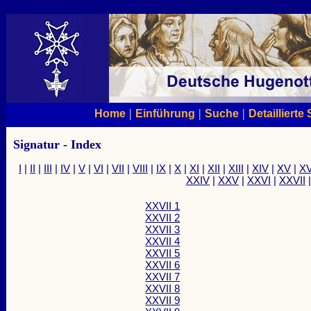
|
|
|
Home
Einführung
Suche
Detaillierte
Signatur - Index
I
|
II
|
III
|
IV
|
V
|
VI
|
VII
|
VIII
|
IX
|
X
|
XI
|
XII
|
XIII
|
XIV
|
XV
|
XV
XXIV
|
XXV
|
XXVI
|
XXVII
XXVII 1
XXVII 2
XXVII 3
XXVII 4
XXVII 5
XXVII 6
XXVII 7
XXVII 8
XXVII 9