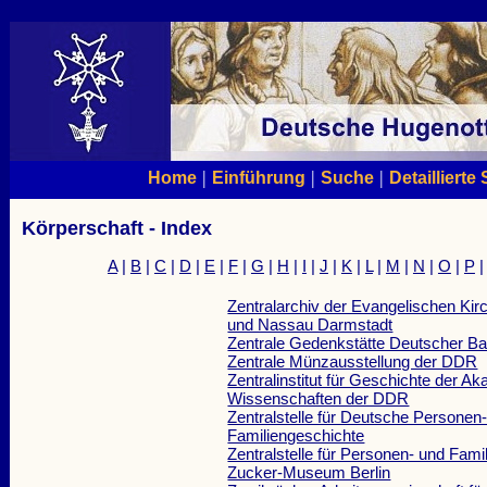
|
|
|
Home
Einführung
Suche
Detaillierte
Körperschaft - Index
A
|
B
|
C
|
D
|
E
|
F
|
G
|
H
|
I
|
J
|
K
|
L
|
M
|
N
|
O
|
P
Zentralarchiv der Evangelischen Kir
und Nassau Darmstadt
Zentrale Gedenkstätte Deutscher Ba
Zentrale Münzausstellung der DDR
Zentralinstitut für Geschichte der A
Wissenschaften der DDR
Zentralstelle für Deutsche Personen
Familiengeschichte
Zentralstelle für Personen- und Fami
Zucker-Museum Berlin