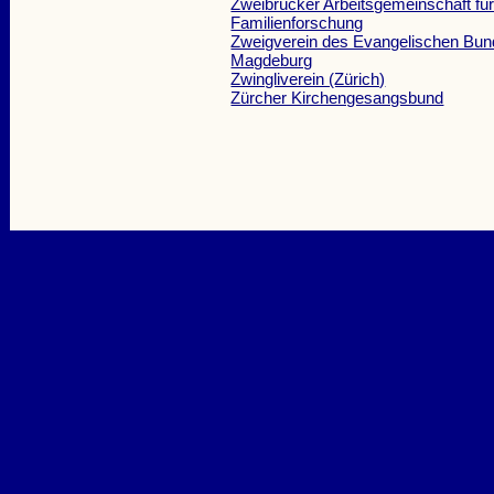
Zweibrücker Arbeitsgemeinschaft fü
Familienforschung
Zweigverein des Evangelischen Bun
Magdeburg
Zwingliverein (Zürich)
Zürcher Kirchengesangsbund