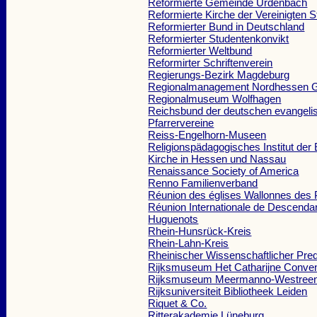
Reformierte Gemeinde Urdenbach
Reformierte Kirche der Vereinigten S
Reformierter Bund in Deutschland
Reformierter Studentenkonvikt
Reformierter Weltbund
Reformirter Schriftenverein
Regierungs-Bezirk Magdeburg
Regionalmanagement Nordhessen
Regionalmuseum Wolfhagen
Reichsbund der deutschen evangeli
Pfarrervereine
Reiss-Engelhorn-Museen
Religionspädagogisches Institut der
Kirche in Hessen und Nassau
Renaissance Society of America
Renno Familienverband
Réunion des églises Wallonnes des
Réunion Internationale de Descenda
Huguenots
Rhein-Hunsrück-Kreis
Rhein-Lahn-Kreis
Rheinischer Wissenschaftlicher Pred
Rijksmuseum Het Catharijne Conve
Rijksmuseum Meermanno-Westree
Rijksuniversiteit Bibliotheek Leiden
Riquet & Co.
Ritterakademie Lüneburg