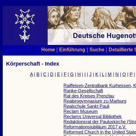
|
|
|
Home
Einführung
Suche
Detaillierte
Körperschaft - Index
A
|
B
|
C
|
D
|
E
|
F
|
G
|
H
|
I
|
J
|
K
|
L
|
M
|
N
|
O
|
P
Raiffeisen-Zentralbank Kurhessen, 
Ranke-Gesellschaft
Rat des Kreises Prenzlau
Realprogymnasium zu Marburg
Realschule Sankt Pauli
Reclam Museum
Reclams Universal Bibliothek
Redaktionsrat der Pauluskirche (Str
Reformationsjubiläum 2017 e.V.
Reformed Church in the United Stat