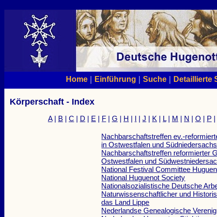
|
|
|
Home
Einführung
Suche
Detaillierte
Körperschaft - Index
A
|
B
|
C
|
D
|
E
|
F
|
G
|
H
|
I
|
J
|
K
|
L
|
M
|
N
|
O
|
P
Nachbarschaftstreffen ev.-reformie
in Ostwestfalen und Südniedersach
Nachbarschaftstreffen reformierter 
Ostwestfalen und Südwestniedersa
National Festival Committee Huguen
National Huguenot Society
Nationalsozialistische Deutsche Arbe
Naturwissenschaftlicher und Historis
das Land Lippe
Nederlandse Genealogische Verenig