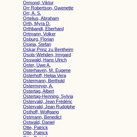
Ormond, Viktor
Orr Robertson, Gwenette
Orr, A. S.
Ortelius, Abraham
Orth, Myra D.
Orthbandt, Eberhard
Ortmann, Volker
Osburg, Florian
Osieja, Stefan
Oskar Prinz zu Bentheim
Osols-Wehden, Irmgard
Osswald, Hans Ulrich
Oster, Uwe A.
Osterhaven, M. Eugene
Osterhoff, Helga Vera
Ostermann, Berthold
Ostermeyer, A.
Ostertag, Albert
Ostertag-Henning, Sylvia
Ostervald, Jean Frédéric
Ostervald, Jean Rudolphe
Osthoff, Wolfgang
Ostmann, Benedict
Ostwald, Daniel
Otte, Patrick
Otte, Patrick