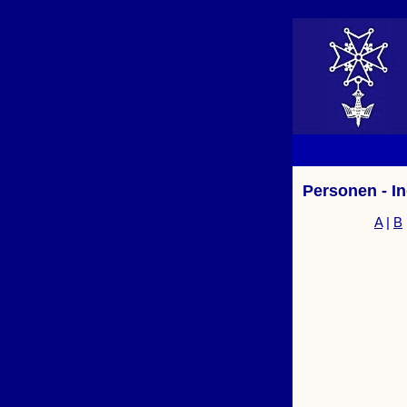
Personen - I
A
|
B