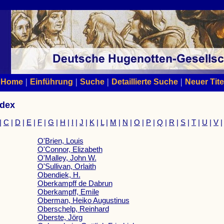
|
|
|
|
Home
Einführung
Suche
Detaillierte Suche
Neuer Tite
ndex
|
C
|
D
|
E
|
F
|
G
|
H
|
I
|
J
|
K
|
L
|
M
|
N
|
O
|
P
|
Q
|
R
|
S
|
T
|
U
|
V
O'Brien, Louis
O'Connor, Elizabeth
O'Malley, John W.
O'Sullivan, Orlaith
Obendiek, H.
Oberkampff de Dabrun
Oberkampff, Emile
Oberman, Heiko Augustinus
Oberschelp, Reinhard
Oberste, Jörg