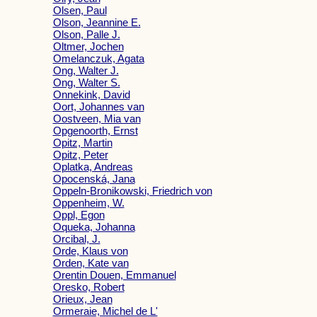
Olsen, Paul
Olson, Jeannine E.
Olson, Palle J.
Oltmer, Jochen
Omelanczuk, Agata
Ong, Walter J.
Ong, Walter S.
Onnekink, David
Oort, Johannes van
Oostveen, Mia van
Opgenoorth, Ernst
Opitz, Martin
Opitz, Peter
Oplatka, Andreas
Opocenská, Jana
Oppeln-Bronikowski, Friedrich von
Oppenheim, W.
Oppl, Egon
Oqueka, Johanna
Orcibal, J.
Orde, Klaus von
Orden, Kate van
Orentin Douen, Emmanuel
Oresko, Robert
Orieux, Jean
Ormeraie, Michel de L'