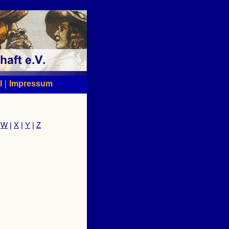
|
l
Impressum
|
W
|
X
|
Y
|
Z