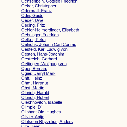
Ochsenbein, Gottlieb Friedrich
Ocker, Christopher
Odermatt, Franz
Odin, Guido
Oeder, Uwe
Oeding, Fritz
Oehler-Heimerdinger, Elisabeth
Oehninger, Friedrich
Oelker, Petra
Oelrichs, Johann Carl Conrad
Oesfeld, Karl Ludwig von
Oesten, Hans-Joachim
Oestreich, Gerhard
Oettingen, Wolfgang von
Oger, Bernard
Ogier, Darryl Mark
Ohff, Heinz
Ohm, Hartmut
Ohst, Martin
Olbrich, Harald
Olbrich, Hubert
Olekhnovitch, Isabelle
Olimpie, D'
Oliphant Old, Hughes
Olivier, Antje
Olofsson Rhyzelius, Anders
Olry, Jean