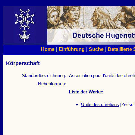
|
|
|
Home
Einführung
Suche
Detaillierte
Körperschaft
Standardbezeichnung:
Association pour l'unité des chrét
Nebenformen:
Liste der Werke:
Unité des chrétiens
[Zeitschr