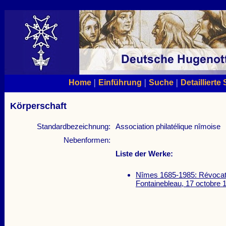
|
|
|
Home
Einführung
Suche
Detaillierte
Körperschaft
Standardbezeichnung:
Association philatélique nîmoise
Nebenformen:
Liste der Werke:
Nîmes 1685-1985: Révocatio
Fontainebleau, 17 octobre