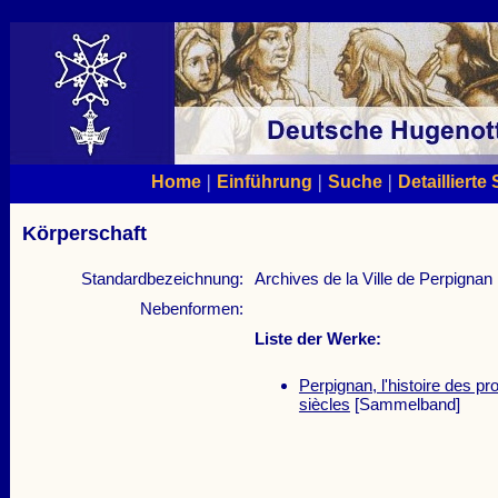
|
|
|
Home
Einführung
Suche
Detaillierte
Körperschaft
Standardbezeichnung:
Archives de la Ville de Perpignan
Nebenformen:
Liste der Werke:
Perpignan, l'histoire des pr
siècles
[Sammelband]