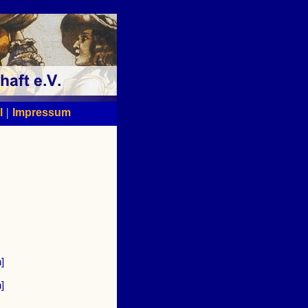
|
l
Impressum
]
]