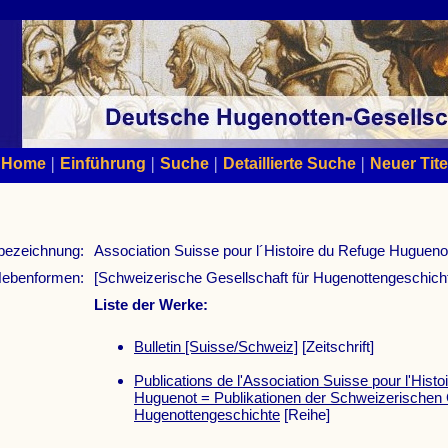
|
|
|
|
Home
Einführung
Suche
Detaillierte Suche
Neuer Tite
bezeichnung:
Association Suisse pour l´Histoire du Refuge Hugueno
ebenformen:
[Schweizerische Gesellschaft für Hugenottengeschich
Liste der Werke:
Bulletin [Suisse/Schweiz]
[Zeitschrift]
Publications de l'Association Suisse pour l'Hist
Huguenot = Publikationen der Schweizerischen G
Hugenottengeschichte
[Reihe]