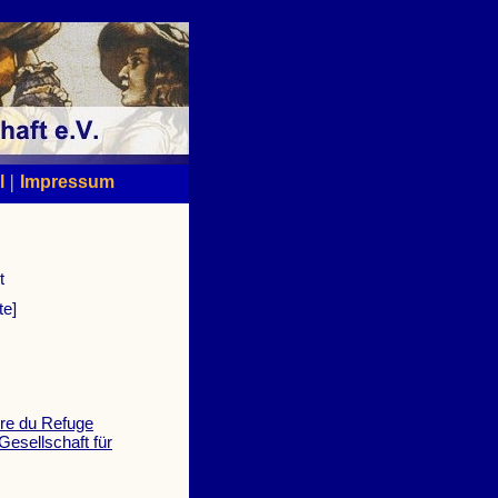
|
l
Impressum
t
te]
oire du Refuge
esellschaft für