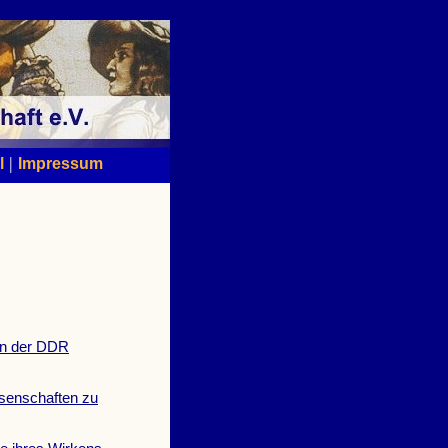
|
l
Impressum
en der DDR
ssenschaften zu