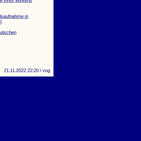
e ihres Wirkens
dsaufnahme in
]
eutschen
21.11.2022 22:20
/ vog