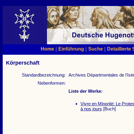
|
|
|
Home
Einführung
Suche
Detaillierte
Körperschaft
Standardbezeichnung:
Archives Départmentales de l'Isè
Nebenformen:
Liste der Werke:
Vivre en Minoritè: Le Prot
à nos jours
[Buch]