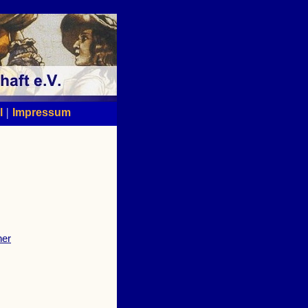
|
l
Impressum
ner